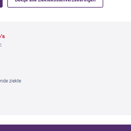
's
:
nde ziekte