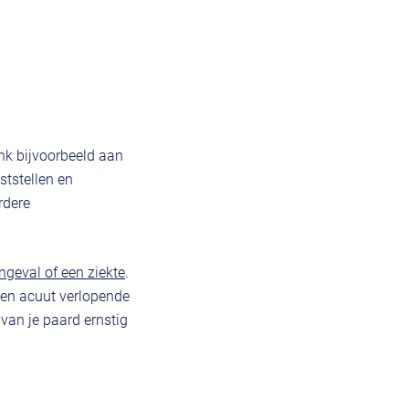
k bijvoorbeeld aan
tstellen en
rdere
ngeval of een ziekte
.
een acuut verlopende
van je paard ernstig