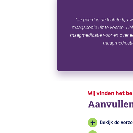
"
Je paard is de laatste tijd
maagscopie uit te voeren.
Hel
maagmedicatie voor en over e
maagmedicatie
Wij vinden het be
Aanvullen
Bekijk de verz