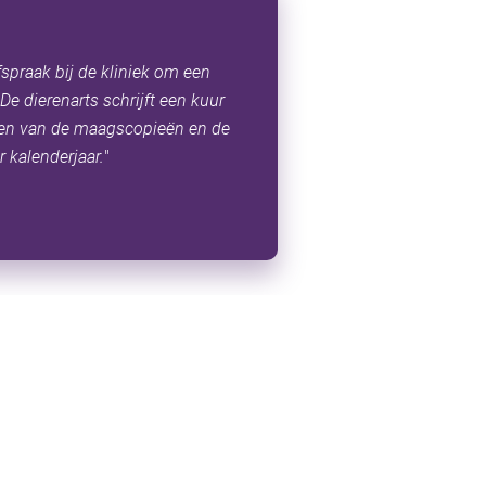
fspraak bij de kliniek om een
e dierenarts schrijft een kuur
en van de maagscopieën en de
 kalenderjaar.
"