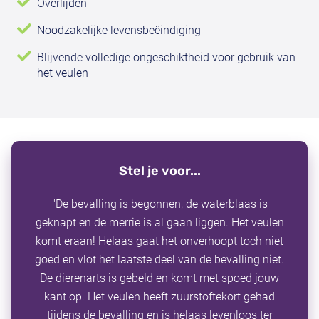
Overlijden
Noodzakelijke levensbeëindiging
Blijvende volledige ongeschiktheid voor gebruik van
het veulen
Stel je voor...
"De bevalling is begonnen, de waterblaas is
geknapt en de merrie is al gaan liggen. Het veulen
komt eraan! Helaas gaat het onverhoopt toch niet
goed en vlot het laatste deel van de bevalling niet.
De dierenarts is gebeld en komt met spoed jouw
kant op. Het veulen heeft zuurstoftekort gehad
tijdens de bevalling en is helaas levenloos ter